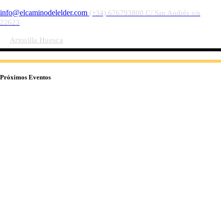
info@elcaminodelelder.com
(+34) 676793800
C/ San Andrés s/n
22623
Artosilla Huesca
Próximos Eventos