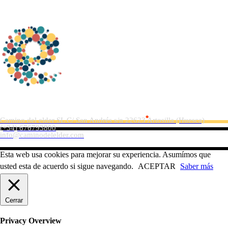
©Copyright El Camino del Elder 2019
El Camino del Elder
.
Camino del elder SL C/ San Andrés s/n 22623 Artosilla (Huesca)
(+34) 676793800
info@caminodelelder.com
Esta web usa cookies para mejorar su experiencia. Asumímos que
usted esta de acuerdo si sigue navegando.
ACEPTAR
Saber más
Cerrar
Privacy Overview